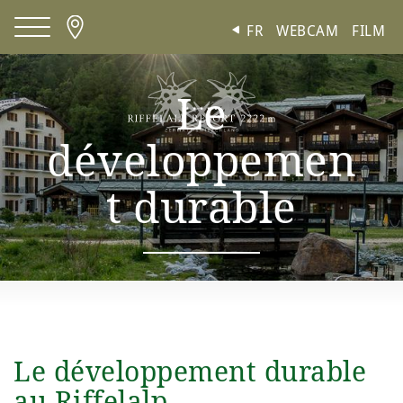
Panneau de gestion des cookies
FR
WEBCAM
FILM
Le
développemen
t durable
Le développement durable
au Riffelalp