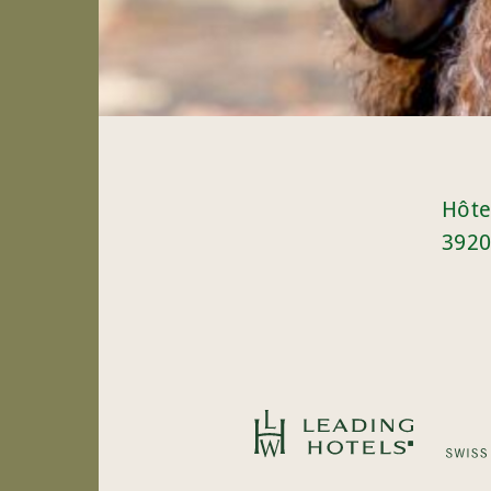
Hôte
3920