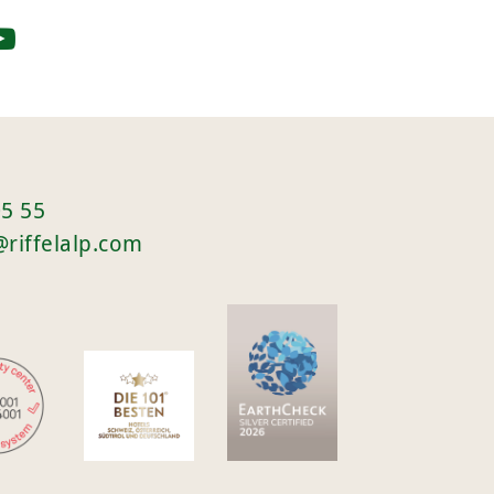
05 55
@riffelalp.com