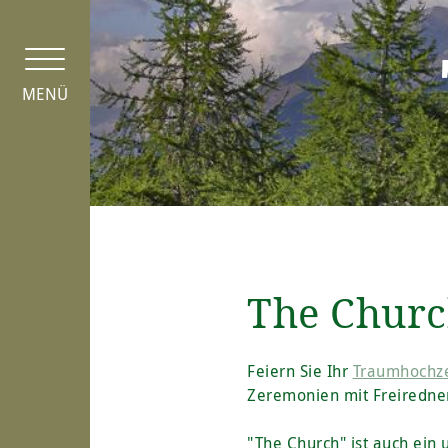
Cookie-Einstellungen
MENÜ
The Chur
Feiern Sie Ihr
Traumhochze
Zeremonien mit Freiredne
"The Church" ist auch ein