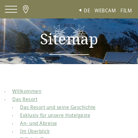
Cookie-Einstellungen
DE
WEBCAM
FILM
Sitemap
Willkommen
Das Resort
Das Resort und seine Geschichte
Exklusiv für unsere Hotelgäste
An- und Abreise
Im Überblick