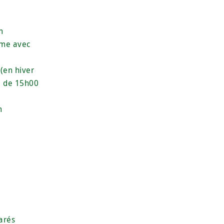
m
mme avec
 (en hiver
i de 15h00
m
parés