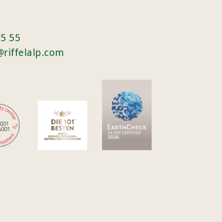
05 55
@riffelalp.com